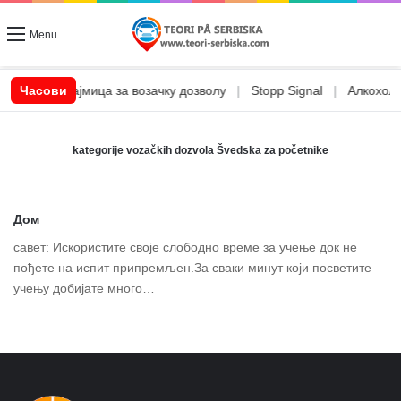
Menu
CSN позајмица за возачку дозволу
Часови
|
Stopp Signal
|
Алкохол и 
kategorije vozačkih dozvola Švedska za početnike
Дом
савет: Искористите своје слободно време за учење док не
пођете на испит припремљен.За сваки минут који посветите
учењу добијате много…