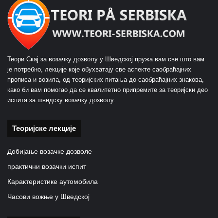
Теори Скај за возачку дозволу у Шведској пружа вам све што вам
је потребно, лекције које обухватају све аспекте саобраћајних
прописа и возила, од теоријских питања до саобраћајних знакова,
како би вам помогао да се квалитетно припремите за теоријски део
испита за шведску возачку дозволу.
Теоријске лекције
Добијање возачке дозволе
практични возачки испит
Карактеристике аутомобила
Часови вожње у Шведској