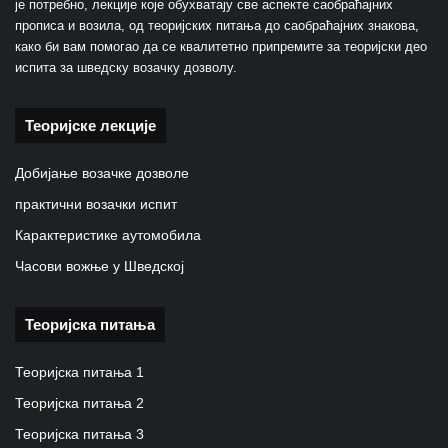
је потребно, лекције које обухватају све аспекте саобраћајних
прописа и возила, од теоријских питања до саобраћајних знакова,
како би вам помогао да се квалитетно припремите за теоријски део
испита за шведску возачку дозволу.
Теоријске лекције
Добијање возачке дозволе
практични возачки испит
Карактеристике аутомобила
Часови вожње у Шведској
Теоријска питања
Теоријска питања 1
Теоријска питања 2
Теоријска питања 3