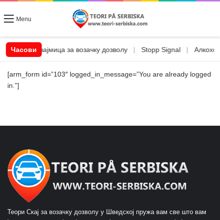
Menu
|
CSN позајмица за возачку дозволу
Часови
|
Stopp Signal
|
Алкохол 
[arm_form id=”103″ logged_in_message=”You are already logged
in.”]
Теори Скај за возачку дозволу у Шведској пружа вам све што вам