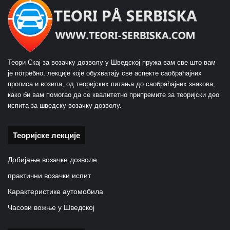
Теори Скај за возачку дозволу у Шведској пружа вам све што вам
је потребно, лекције које обухватају све аспекте саобраћајних
прописа и возила, од теоријских питања до саобраћајних знакова,
како би вам помогао да се квалитетно припремите за теоријски део
испита за шведску возачку дозволу.
Теоријске лекције
Добијање возачке дозволе
практични возачки испит
Карактеристике аутомобила
Часови вожње у Шведској