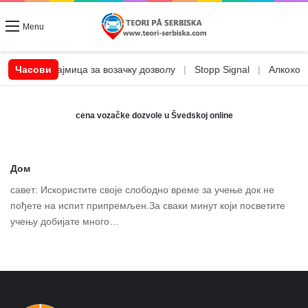
Menu
|
CSN позајмица за возачку дозволу
Часови
|
Stopp Signal
|
Алкохол и
cena vozačke dozvole u Švedskoj online
Дом
савет: Искористите своје слободно време за учење док не
пођете на испит припремљен.За сваки минут који посветите
учењу добијате много…