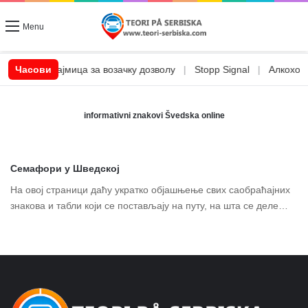
Menu
|
CSN позајмица за возачку дозволу
Часови
|
Stopp Signal
|
Алкохол и
informativni znakovi Švedska online
Семафори у Шведској
На овој страници даћу укратко објашњење свих саобраћајних
знакова и табли који се постављају на путу, на шта се деле…