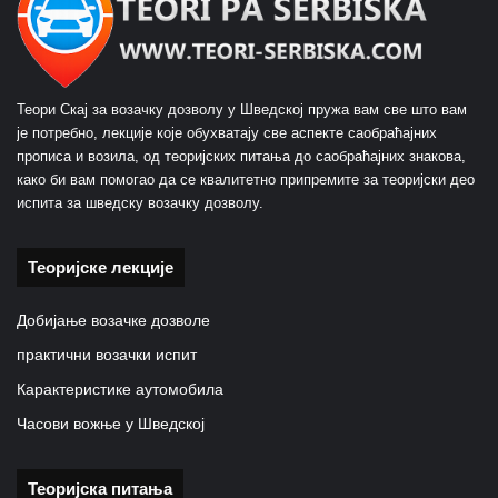
Теори Скај за возачку дозволу у Шведској пружа вам све што вам
је потребно, лекције које обухватају све аспекте саобраћајних
прописа и возила, од теоријских питања до саобраћајних знакова,
како би вам помогао да се квалитетно припремите за теоријски део
испита за шведску возачку дозволу.
Теоријске лекције
Добијање возачке дозволе
практични возачки испит
Карактеристике аутомобила
Часови вожње у Шведској
Теоријска питања