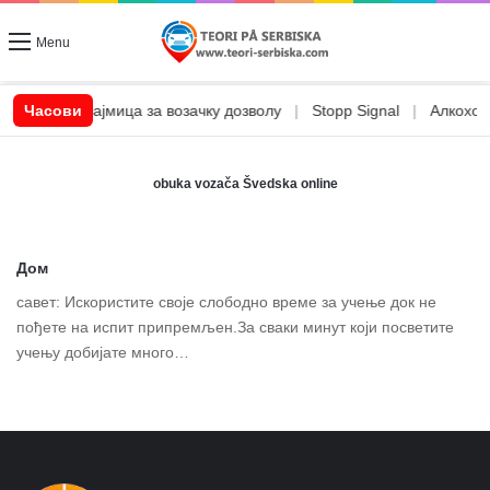
Menu
|
CSN позајмица за возачку дозволу
Часови
|
Stopp Signal
|
Алкохол и
obuka vozača Švedska online
Дом
савет: Искористите своје слободно време за учење док не
пођете на испит припремљен.За сваки минут који посветите
учењу добијате много…