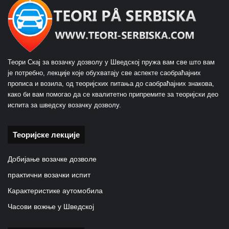
Теори Скај за возачку дозволу у Шведској пружа вам све што вам
је потребно, лекције које обухватају све аспекте саобраћајних
прописа и возила, од теоријских питања до саобраћајних знакова,
како би вам помогао да се квалитетно припремите за теоријски део
испита за шведску возачку дозволу.
Теоријске лекције
Добијање возачке дозволе
практични возачки испит
Карактеристике аутомобила
Часови вожње у Шведској