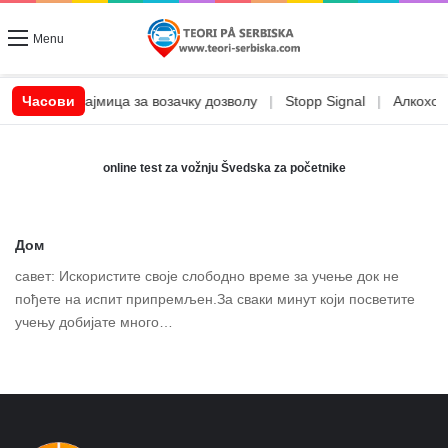
Menu
|
CSN позајмица за возачку дозволу
Часови
|
Stopp Signal
|
Алкохол и
online test za vožnju Švedska za početnike
Дом
савет: Искористите своје слободно време за учење док не
пођете на испит припремљен.За сваки минут који посветите
учењу добијате много…