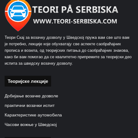
Теори Скај за возачку дозволу у Шведској пружа вам све што вам
је потребно, лекције које обухватају све аспекте саобраћајних
прописа и возила, од теоријских питања до саобраћајних знакова,
како би вам помогао да се квалитетно припремите за теоријски део
испита за шведску возачку дозволу.
Теоријске лекције
Добијање возачке дозволе
практични возачки испит
Карактеристике аутомобила
Часови вожње у Шведској