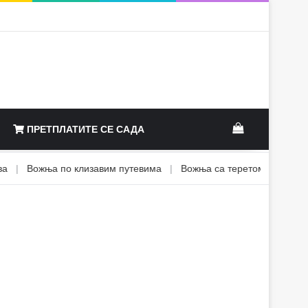
View your sh
ПРЕТПЛАТИТЕ СЕ САДА
|
Вожња по клизавим путевима
|
Вожња са теретом
|
Вожња у 