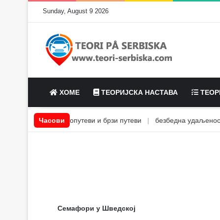
Sunday, August 9 2026
ХОМЕ
ТЕОРИЈСКА НАСТАВА
ТЕОР
ви ефекти
|
Часови
Аутопутеви и брзи путеви
|
безбедна удаљеност из
Семафори у Шведској