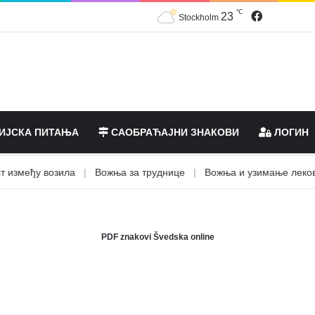
℃
Facebook
23
Stockholm
ИЈСКА ПИТАЊА
САОБРАЋАЈНИ ЗНАКОВИ
ЛОГИН
међу возила
|
Вожња за труднице
|
Вожња и узимање лекова
PDF znakovi Švedska online