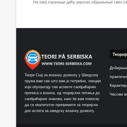
На овој страници даћу укратко објашњење свих са
Теориј
Добијање
Теори Скај за возачку дозволу у Шведској
практичн
пружа вам све што вам је потребно, лекције
Карактер
које обухватају све аспекте саобраћајних
прописа и возила, од теоријских питања до
Часови в
саобраћајних знакова, како би вам помогао
да се квалитетно припремите за теоријски
део испита за шведску возачку дозволу.