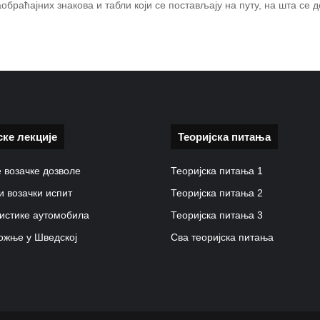
обраћајних знакова и табли који се постављају на путу, на шта се
ске лекције
Теоријска питања
 возачке дозволе
Теоријска питања 1
и возачки испит
Теоријска питања 2
истике аутомобила
Теоријска питања 3
ожње у Шведској
Сва теоријска питања