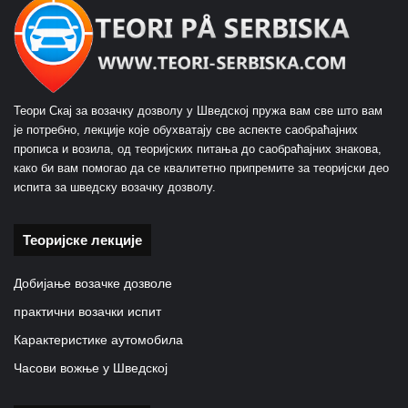
Теори Скај за возачку дозволу у Шведској пружа вам све што вам
је потребно, лекције које обухватају све аспекте саобраћајних
прописа и возила, од теоријских питања до саобраћајних знакова,
како би вам помогао да се квалитетно припремите за теоријски део
испита за шведску возачку дозволу.
Теоријске лекције
Добијање возачке дозволе
практични возачки испит
Карактеристике аутомобила
Часови вожње у Шведској