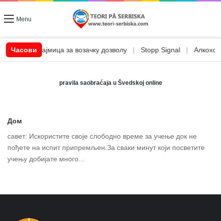
Menu
|
CSN позајмица за возачку дозволу
Часови
|
Stopp Signal
|
Алкохол 
pravila saobraćaja u Švedskoj online
Дом
савет: Искористите своје слободно време за учење док не
пођете на испит припремљен.За сваки минут који посветите
учењу добијате много…