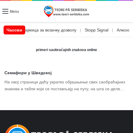
Menu
|
CSN позајмица за возачку дозволу
Часови
|
Stopp Signal
|
Алкохол и
primeri saobraćajnih znakova online
Семафори у Шведској
На овој страници даћу укратко објашњење свих саобраћајних
знакова и табли који се постављају на путу, на шта се деле…