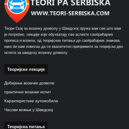
Теори Скај за возачку дозволу у Шведској пружа вам све што вам
је потребно, лекције које обухватају све аспекте саобраћајних
прописа и возила, од теоријских питања до саобраћајних знакова,
како би вам помогао да се квалитетно припремите за теоријски део
испита за шведску возачку дозволу.
Теоријске лекције
Добијање возачке дозволе
практични возачки испит
Карактеристике аутомобила
Часови вожње у Шведској
Теоријска питања