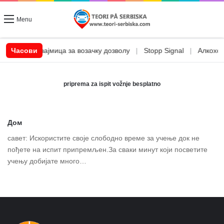
Menu
|
CSN позајмица за возачку дозволу
Часови
|
Stopp Signal
|
Алкохол 
priprema za ispit vožnje besplatno
Дом
савет: Искористите своје слободно време за учење док не
пођете на испит припремљен.За сваки минут који посветите
учењу добијате много…