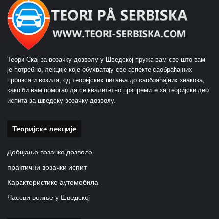
Теори Скај за возачку дозволу у Шведској пружа вам све што вам
је потребно, лекције које обухватају све аспекте саобраћајних
прописа и возила, од теоријских питања до саобраћајних знакова,
како би вам помогао да се квалитетно припремите за теоријски део
испита за шведску возачку дозволу.
Теоријске лекције
Добијање возачке дозволе
практични возачки испит
Карактеристике аутомобила
Часови вожње у Шведској