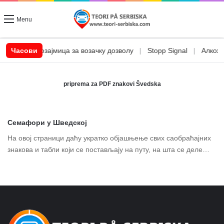
Menu
|
Часови
CSN позајмица за возачку дозволу
|
Stopp Signal
|
Алкохол
priprema za PDF znakovi Švedska
Семафори у Шведској
На овој страници даћу укратко објашњење свих саобраћајних
знакова и табли који се постављају на путу, на шта се деле…