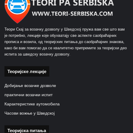
Теори Скај за возачку дозволу у Шведској пружа вам све што вам
је потребно, лекције које обухватају све аспекте саобраћајних
прописа и возила, од теоријских питања до саобраћајних знакова,
како би вам помогао да се квалитетно припремите за теоријски део
испита за шведску возачку дозволу.
Теоријске лекције
Добијање возачке дозволе
практични возачки испит
Карактеристике аутомобила
Часови вожње у Шведској
Теоријска питања