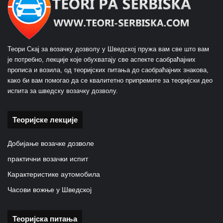
Теори Скај за возачку дозволу у Шведској пружа вам све што вам
је потребно, лекције које обухватају све аспекте саобраћајних
прописа и возила, од теоријских питања до саобраћајних знакова,
како би вам помогао да се квалитетно припремите за теоријски део
испита за шведску возачку дозволу.
Теоријске лекције
Добијање возачке дозволе
практични возачки испит
Карактеристике аутомобила
Часови вожње у Шведској
Теоријска питања