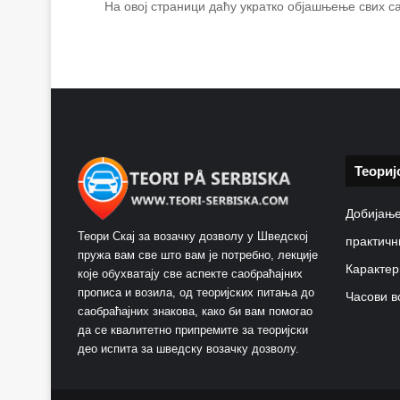
На овој страници даћу укратко објашњење свих са
Теориј
Добијање
Теори Скај за возачку дозволу у Шведској
практичн
пружа вам све што вам је потребно, лекције
Карактер
које обухватају све аспекте саобраћајних
прописа и возила, од теоријских питања до
Часови в
саобраћајних знакова, како би вам помогао
да се квалитетно припремите за теоријски
део испита за шведску возачку дозволу.