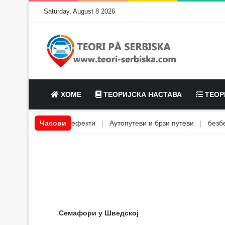
Saturday, August 8 2026
ХОМЕ
ТЕОРИЈСКА НАСТАВА
ТЕОР
лкохол и његови ефекти
Часови
|
Аутопутеви и брзи путеви
|
безбедна
Семафори у Шведској