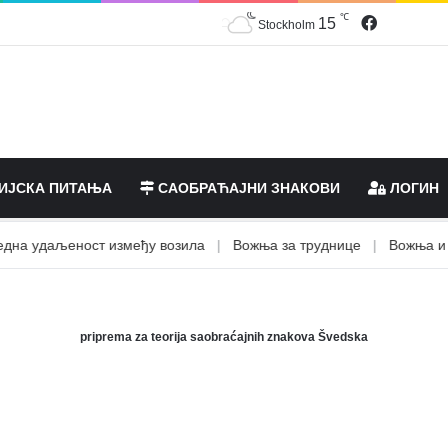
℃
Facebook
15
Stockholm
ИЈСКА ПИТАЊА
САОБРАЋАЈНИ ЗНАКОВИ
ЛОГИН
 удаљеност између возила
|
Вожња за труднице
|
Вожња и узи
priprema za teorija saobraćajnih znakova Švedska