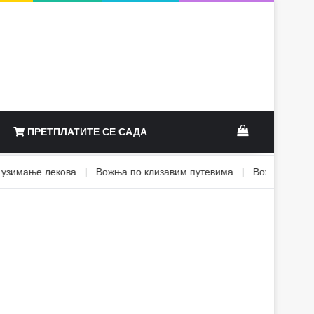
View your sh
ПРЕТПЛАТИТЕ СЕ САДА
мање лекова
|
Вожња по клизавим путевима
|
Вожња са терето