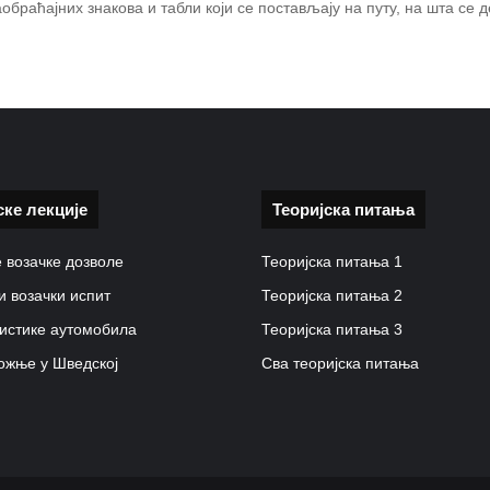
обраћајних знакова и табли који се постављају на путу, на шта се
ске лекције
Теоријска питања
 возачке дозволе
Теоријска питања 1
и возачки испит
Теоријска питања 2
истике аутомобила
Теоријска питања 3
ожње у Шведској
Сва теоријска питања