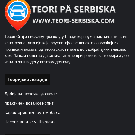
Теори Скај за возачку дозволу у Шведској пружа вам све што вам
је потребно, лекције које обухватају све аспекте саобраћајних
прописа и возила, од теоријских питања до саобраћајних знакова,
како би вам помогао да се квалитетно припремите за теоријски део
испита за шведску возачку дозволу.
Теоријске лекције
Добијање возачке дозволе
практични возачки испит
Карактеристике аутомобила
Часови вожње у Шведској