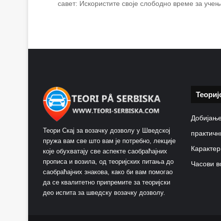
савет: Искористите своје слободно време за уче
Теориј
Добијање
Теори Скај за возачку дозволу у Шведској
практичн
пружа вам све што вам је потребно, лекције
Карактер
које обухватају све аспекте саобраћајних
прописа и возила, од теоријских питања до
Часови в
саобраћајних знакова, како би вам помогао
да се квалитетно припремите за теоријски
део испита за шведску возачку дозволу.