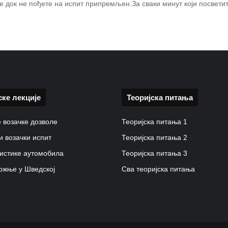
ње док не пођете на испит припремљен.За сваки минут који посвет
ске лекције
Теоријска питања
 возачке дозволе
Теоријска питања 1
и возачки испит
Теоријска питања 2
истике аутомобила
Теоријска питања 3
ожње у Шведској
Сва теоријска питања