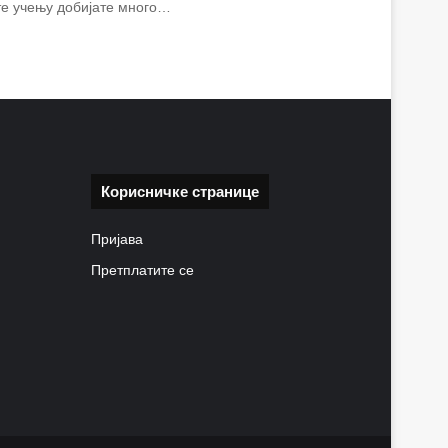
ите учењу добијате много…
Корисничке странице
Пријава
Претплатите се