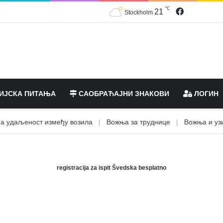
℃
Facebook
21
Stockholm
ИЈСКА ПИТАЊА
САОБРАЋАЈНИ ЗНАКОВИ
ЛОГИН
даљеност између возила
|
Вожња за труднице
|
Вожња и узима
registracija za ispit Švedska besplatno