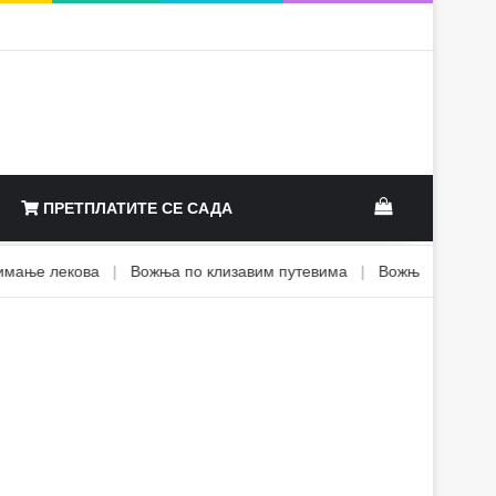
View your sh
ПРЕТПЛАТИТЕ СЕ САДА
ње лекова
|
Вожња по клизавим путевима
|
Вожња са теретом