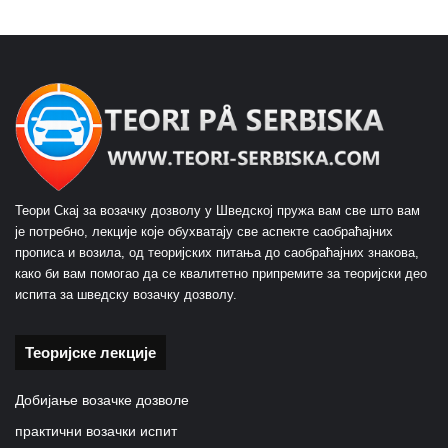
Теори Скај за возачку дозволу у Шведској пружа вам све што вам
је потребно, лекције које обухватају све аспекте саобраћајних
прописа и возила, од теоријских питања до саобраћајних знакова,
како би вам помогао да се квалитетно припремите за теоријски део
испита за шведску возачку дозволу.
Теоријске лекције
Добијање возачке дозволе
практични возачки испит