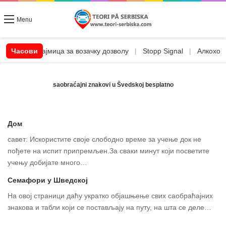
Menu
|
CSN позајмица за возачку дозволу
Часови
|
Stopp Signal
|
Алкохол и
saobraćajni znakovi u Švedskoj besplatno
Дом
савет: Искористите своје слободно време за учење док не
пођете на испит припремљен.За сваки минут који посветите
учењу добијате много…
Семафори у Шведској
На овој страници даћу укратко објашњење свих саобраћајних
знакова и табли који се постављају на путу, на шта се деле…