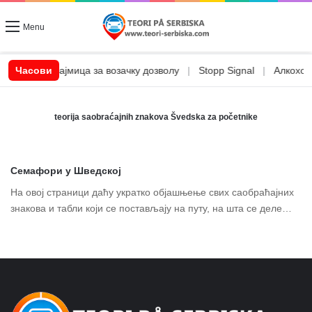
Menu
|
CSN позајмица за возачку дозволу
Часови
|
Stopp Signal
|
Алкохол и
teorija saobraćajnih znakova Švedska za početnike
Семафори у Шведској
На овој страници даћу укратко објашњење свих саобраћајних
знакова и табли који се постављају на путу, на шта се деле…