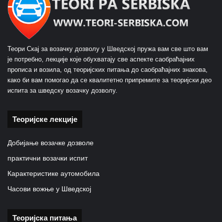
Теори Скај за возачку дозволу у Шведској пружа вам све што вам
је потребно, лекције које обухватају све аспекте саобраћајних
прописа и возила, од теоријских питања до саобраћајних знакова,
како би вам помогао да се квалитетно припремите за теоријски део
испита за шведску возачку дозволу.
Теоријске лекције
Добијање возачке дозволе
практични возачки испит
Карактеристике аутомобила
Часови вожње у Шведској
Теоријска питања