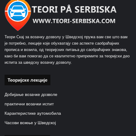
Теори Скај за возачку дозволу у Шведској пружа вам све што вам
је потребно, лекције које обухватају све аспекте саобраћајних
прописа и возила, од теоријских питања до саобраћајних знакова,
како би вам помогао да се квалитетно припремите за теоријски део
испита за шведску возачку дозволу.
Теоријске лекције
Добијање возачке дозволе
практични возачки испит
Карактеристике аутомобила
Часови вожње у Шведској