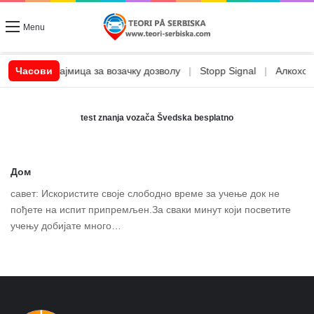
Menu
|
CSN позајмица за возачку дозволу
Часови
|
Stopp Signal
|
Алкохол и
test znanja vozača Švedska besplatno
Дом
савет: Искористите своје слободно време за учење док не
пођете на испит припремљен.За сваки минут који посветите
учењу добијате много…