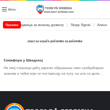
Menu
|
Часови
CSN позајмица за возачку дозволу
|
Stopp Signal
|
Алкохол 
znaci za vozače početnike za početnike
Семафори у Шведској
На овој страници даћу укратко објашњење свих саобраћајних
знакова и табли који се постављају на путу, на шта се деле…