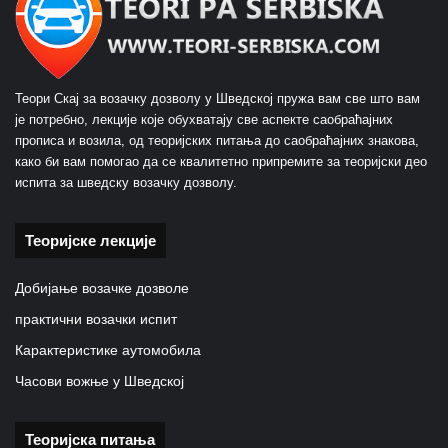
Теори Скај за возачку дозволу у Шведској пружа вам све што вам
је потребно, лекције које обухватају све аспекте саобраћајних
прописа и возила, од теоријских питања до саобраћајних знакова,
како би вам помогао да се квалитетно припремите за теоријски део
испита за шведску возачку дозволу.
Теоријске лекције
Добијање возачке дозволе
практични возачки испит
Карактеристике аутомобила
Часови вожње у Шведској
Теоријска питања