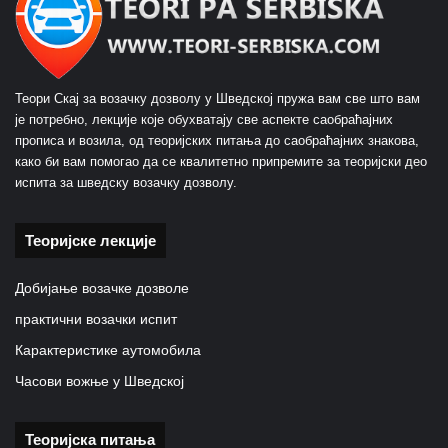
Теори Скај за возачку дозволу у Шведској пружа вам све што вам
је потребно, лекције које обухватају све аспекте саобраћајних
прописа и возила, од теоријских питања до саобраћајних знакова,
како би вам помогао да се квалитетно припремите за теоријски део
испита за шведску возачку дозволу.
Теоријске лекције
Добијање возачке дозволе
практични возачки испит
Карактеристике аутомобила
Часови вожње у Шведској
Теоријска питања