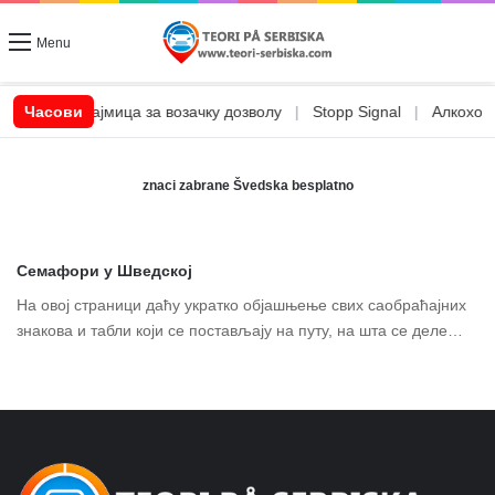
Menu
|
CSN позајмица за возачку дозволу
Часови
|
Stopp Signal
|
Алкохол и
znaci zabrane Švedska besplatno
Семафори у Шведској
На овој страници даћу укратко објашњење свих саобраћајних
знакова и табли који се постављају на путу, на шта се деле…